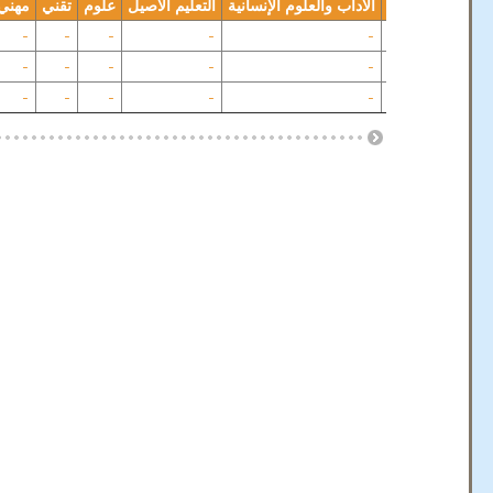
مهني
المجموع
الآداب والعلوم الإنسانية
التعليم الأصيل
علوم
تقني
مهني
-
-
-
-
-
190 972
-
-
-
-
-
-
38 364
-
-
-
-
-
-
229 336
-