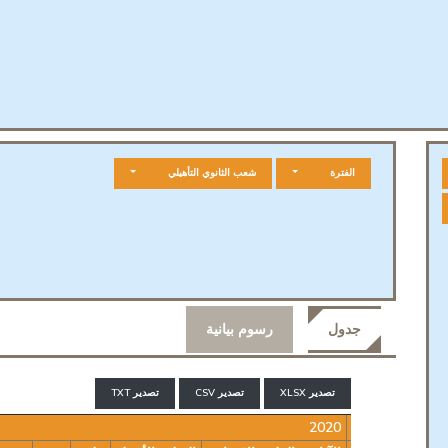
الفترة
شعب الثانوي التأهيلي
جدول
رسوم بيانية
تصدير XLSX
تصدير CSV
تصدير TXT
2020