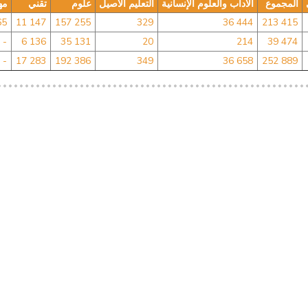
المجموع
الآداب والعلوم الإنسانية
التعليم الأصيل
علوم
تقني
مه
65
11 147
157 255
329
36 444
213 415
-
6 136
35 131
20
214
39 474
-
17 283
192 386
349
36 658
252 889