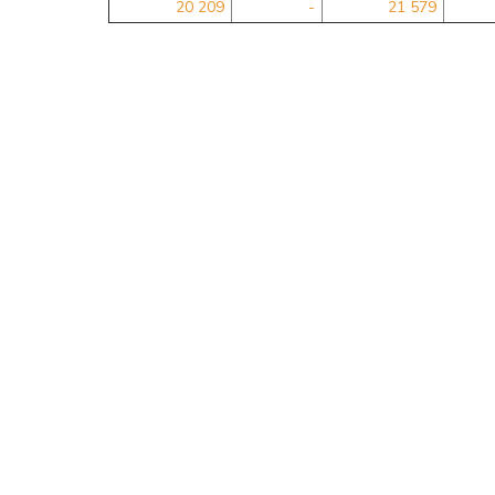
20 209
-
21 579