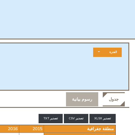
الفترة
جدول
رسوم بيانية
تصدير XLSX
تصدير CSV
تصدير TXT
منطقة جغرافية
2015
2016