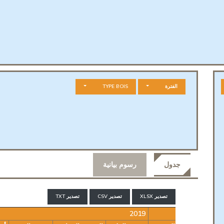
الفترة
TYPE BOIS
جدول
رسوم بيانية
تصدير XLSX
تصدير CSV
تصدير TXT
2019