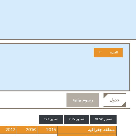
الفترة
جدول
رسوم بيانية
تصدير XLSX
تصدير CSV
تصدير TXT
منطقة جغرافية
2015
2016
2017