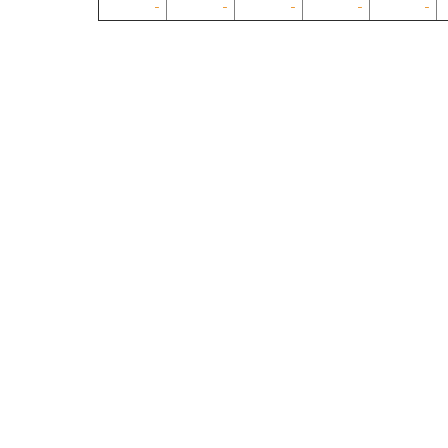
-
-
-
-
-