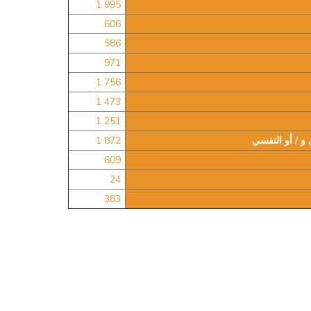
1 995
606
586
971
1 756
1 473
1 251
 و / أو النفسي
1 872
609
24
383