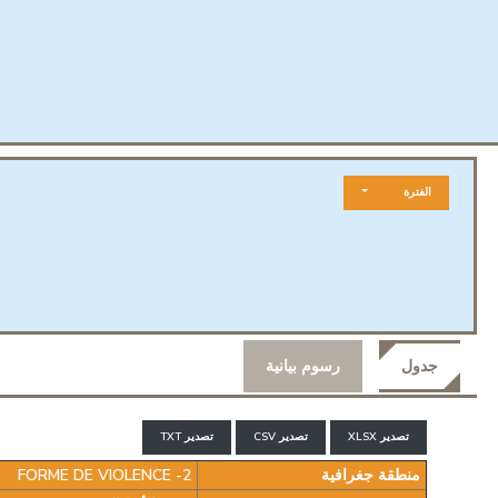
الفترة
جدول
رسوم بيانية
تصدير XLSX
تصدير CSV
تصدير TXT
منطقة جغرافية
FORME DE VIOLENCE -2