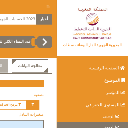
أخبار
2023 الحسابات الجهوية
عدد النساء اللائي تتراوح أعمارهن بين 15 و 74 سنة اللائي تع
المديرية الجهوية للدار البيضاء - سطات
معالجة البيانات
ال
الصفحة الرئيسية
الموضوع
المؤشر
تصفية
المستوى الجغرافي
مرشح الافتراض
متغيرات التبادل
الوطني
الجهوي