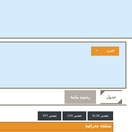
الفترة
جدول
رسوم بيانية
تصدير XLSX
تصدير CSV
تصدير TXT
منطقة جغرافية