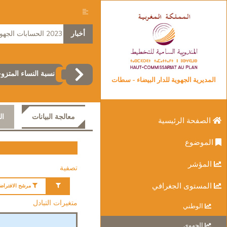
أخبار
2023 الحسابات الجهوية
نسبة النساء المتزوجات الذين تتراوح أعمارهم
المديرية الجهوية للدار البيضاء - سطات
معالجة البيانات
ال
الصفحة الرئيسية
الموضوع
المؤشر
تصفية
المستوى الجغرافي
مرشح الافتراض
متغيرات التبادل
الوطني
الجهوي