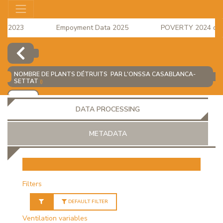
s 2023
Empoyment Data 2025
POVERTY 2024 data i
e Index for April 2026 is available
NOMBRE DE PLANTS DÉTRUITS PAR L'ONSSA CASABLANCA-
SETTAT
()
ADD
DATA PROCESSING
METADATA
OR
Filters
DEFAULT FILTER
Ventilation variables