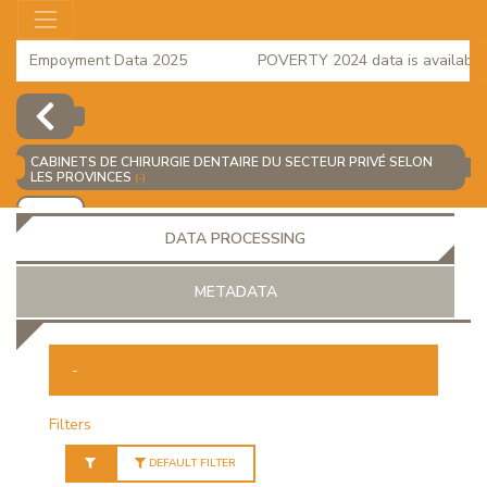
Empoyment Data 2025
POVERTY 2024 data is available
regional accounts 2023
CABINETS DE CHIRURGIE DENTAIRE DU SECTEUR PRIVÉ SELON
LES PROVINCES
(-)
ADD
DATA PROCESSING
METADATA
-
OR
Filters
DEFAULT FILTER