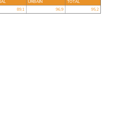
RAL
URBAIN
TOTAL
89,1
96,9
95,2